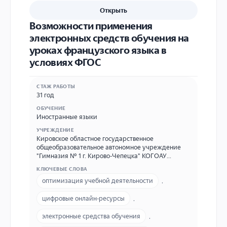
Открыть
Возможности применения
электронных средств обучения на
уроках французского языка в
условиях ФГОС
СТАЖ РАБОТЫ
31 год
ОБУЧЕНИЕ
Иностранные языки
УЧРЕЖДЕНИЕ
Кировское областное государственное
общеобразовательное автономное учреждение
"Гимназия № 1 г. Кирово-Чепецка" КОГОАУ
"Гимназия №1" 613045, Кировская область,
КЛЮЧЕВЫЕ СЛОВА
г.Кирово-Чепецк, пр. Мира, д.52 (83361)54093
оптимизация учебной деятельности
,
секретарь E-mail школы: gimns1@mail.ru E-mail
личный: к59m@mail.ru
цифровые онлайн-ресурсы
,
электронные средства обучения
,