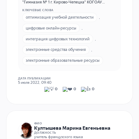
"Гимназия № 1 г. Кирово-Чепецка" КОГОАУ
"Гимназия №1" 613045, Кировская область,
КЛЮЧЕВЫЕ СЛОВА
г.Кирово-Чепецк, пр. Мира, д.52 (83361)54093
оптимизация учебной деятельности
,
секретарь E-mail школы: gimns1@mail.ru E-mail
личный: к59m@mail.ru
цифровые онлайн-ресурсы
,
интеграция цифровых технологий
,
электронные средства обучения
,
электронные образовательные ресурсы
ДАТА ПУБЛИКАЦИИ
5 июля 2022, 09:40
0
0
0
ФИО
Култышева Марина Евгеньевна
ДОЛЖНОСТЬ
учитель французского языка