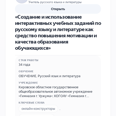
Учитель русского языка и литературы
Открыть
«Создание и использование
интерактивных учебных заданий по
русскому языку и литературе как
средство повышения мотивации и
качества образования
обучающихся»
СТАЖ РАБОТЫ
34 года
ОБУЧЕНИЕ
ОБУЧЕНИЕ
,
Русский язык и литература
УЧРЕЖДЕНИЕ
Кировское областное государственное
общеобразовательное автономное учреждение
«Гимназия г. Уржума»; КОГОАУ «Гимназия г.
Уржума»; г. Уржум, ул. Гоголя, 57; 8(83363)2-18-74
КЛЮЧЕВЫЕ СЛОВА
(директор); urzhum_gimns@mail.ru 34 года
онлайн-конструкторы
,