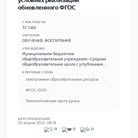
обновленного ФГОС
СТАЖ РАБОТЫ
32 года
ОБУЧЕНИЕ
ОБУЧЕНИЕ
,
ВОСПИТАНИЕ
УЧРЕЖДЕНИЕ
Муниципальное бюджетное
общеобразовательное учреждение «Средняя
общеобразовательная школа с углубленным
изучением отдельных предметов № 65» города
КЛЮЧЕВЫЕ СЛОВА
Кирова, телефон ОУ – 31-78-13, E-mail –
электронные образовательные ресурсы
,
swetlfb@yandex.ru
ФГОС ООО
,
Технологическая карта урока
ДАТА ПУБЛИКАЦИИ
20 апреля 2022, 08:18
0
0
0