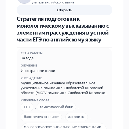
учитель английского языка
Открыть
Стратегия подготовки к
монологическому высказыванию с
элементами рассуждения в устной
части ЕГЭ по английскому языку
СТАЖ РАБОТЫ
34 года
ОБУЧЕНИЕ
Иностранные языки
УЧРЕЖДЕНИЕ
Муниципальное казенное образовательное
учреждение гимназия г. Слободской Кировской
области (МКОУ гимназия г. Слободской Кировской
области) ул. Ленина,77 т.88336242880
КЛЮЧЕВЫЕ СЛОВА
gimslob.narod.ru
ЕГЭ
,
тематический банк
,
банк речевых клише
,
алгоритм
,
монологическое высказывание с элементами