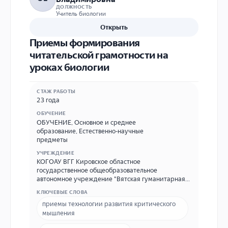
ДОЛЖНОСТЬ
Учитель биологии
Открыть
Приемы формирования
читательской грамотности на
уроках биологии
СТАЖ РАБОТЫ
23 года
ОБУЧЕНИЕ
ОБУЧЕНИЕ
,
Основное и среднее
образование
,
Естественно-научные
предметы
УЧРЕЖДЕНИЕ
КОГОАУ ВГГ Кировское областное
государственное общеобразовательное
автономное учреждение "Вятская гуманитарная
гимназия с углубленным изучением английского
КЛЮЧЕВЫЕ СЛОВА
языка" 610000, г. Киров, ул. Свободы, 76 Тел: 64-
приемы технологии развития критического
82-31. Электронная почта vhg@vhg.ru
мышления