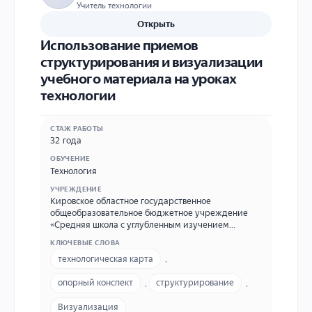
Учитель технологии
Открыть
Использование приемов
структурирования и визуализации
учебного материала на уроках
технологии
СТАЖ РАБОТЫ
32 года
ОБУЧЕНИЕ
Технология
УЧРЕЖДЕНИЕ
Кировское областное государственное
общеобразовательное бюджетное учреждение
«Средняя школа с углубленным изучением
отдельных предметов пгт Фаленки» КОГОБУ СШ с
КЛЮЧЕВЫЕ СЛОВА
УИОП пгт Фаленки 612500 Кировская область, пгт.
технологическая карта
,
Фаленки, ул. Воробьева, д.13 (83332)-2-25-61
Email:school1@falenki.ru, личная -
опорный конспект
,
структурирование
,
Yakovleva.HV.2011@yandex.ru
Визуализация