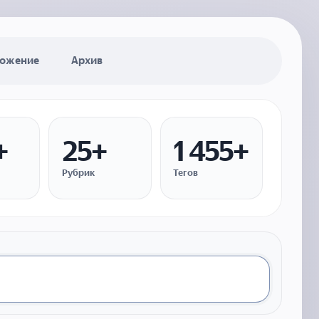
ожение
Архив
+
25+
1 455+
Рубрик
Тегов