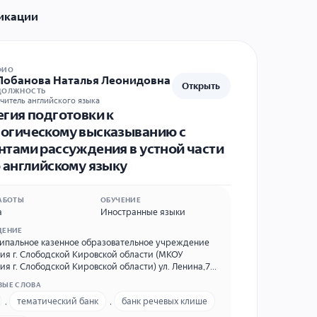
икации
ФИО
Лобанова Наталья Леонидовна
Открыть
ДОЛЖНОСТЬ
читель английского языка
егия подготовки к
огическому высказыванию с
нтами рассуждения в устной части
о английскому языку
АБОТЫ
ОБУЧЕНИЕ
а
Иностранные языки
ДЕНИЕ
пальное казенное образовательное учреждение
ия г. Слободской Кировской области (МКОУ
ия г. Слободской Кировской области) ул. Ленина,77
6242880 gimslob.narod.ru
ВЫЕ СЛОВА
,
тематический банк
,
банк речевых клише