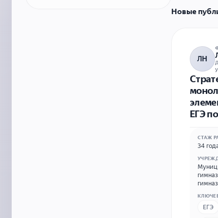
Новые публ
ЛН
у
Страт
монол
элеме
ЕГЭ п
СТАЖ Р
34 год
УЧРЕЖ
Муници
гимназ
гимназ
т.8833
КЛЮЧЕ
ЕГЭ