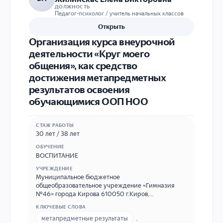
ДОЛЖНОСТЬ
Педагог-психолог / учитель начальных классов
Открыть
Организация курса внеурочной
деятельности «Круг моего
общения», как средство
достижения метапредметных
результатов освоения
обучающимися ООП НОО
СТАЖ РАБОТЫ
30 лет / 38 лет
ОБУЧЕНИЕ
ВОСПИТАНИЕ
УЧРЕЖДЕНИЕ
Муниципальное бюджетное
общеобразовательное учреждение «Гимназия
№46» города Кирова 610050 г.Киров,
ул.Ломоносова 29 б 8(833)253-07-46 E-mail:
КЛЮЧЕВЫЕ СЛОВА
sch46@kirovedu.ru
метапредметные результаты
,