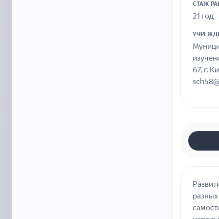
СТАЖ Р
21 год
УЧРЕЖД
Муници
изучен
67, г. 
sch58@
Развит
разных
самост