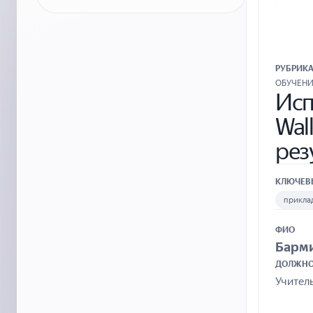
РУБРИК
ОБУЧЕН
Исп
Wal
рез
КЛЮЧЕВ
прикла
ФИО
Барм
ДОЛЖНО
Учител