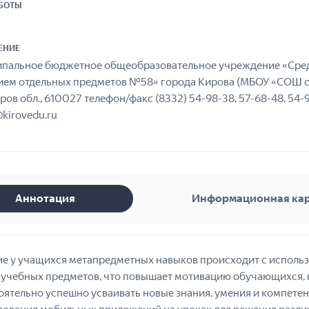
АБОТЫ
ЕНИЕ
пальное бюджетное общеобразовательное учреждение «Сред
ием отдельных предметов №58» города Кирова (МБОУ «СОШ с 
Киров обл., 610027 телефон/факс (8332) 54-98-38, 57-68-48, 54-
kirovedu.ru
Аннотация
Информационная ка
ие у учащихся метапредметных навыков происходит с исполь
 учебных предметов, что повышает мотивацию обучающихся, п
оятельно успешно усваивать новые знания, умения и компете