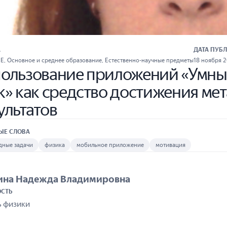
А
ДАТА ПУБ
ИЕ
,
Основное и среднее образование
,
Естественно-научные предметы
18 ноября 2
ользование приложений «Умные
k» как средство достижения м
ультатов
ЫЕ СЛОВА
дные задачи
физика
мобильное приложение
мотивация
ина Надежда Владимировна
СТЬ
ь физики