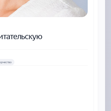
итательскую
орчество