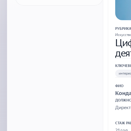
РУБРИК
Искусств
Циф
дея
КЛЮЧЕВ
интере
ФИО
Конда
ДОЛЖНО
Директ
СТАЖ Р
21 год