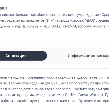
ЕНИЕ
пальное бюджетное общеобразовательное учреждение «Сред
ием отдельных предметов № 74» города Кирова, МБОУ средняя 
дужный, пер. Школьный -4, 8 (8332) 71-17-74, school-k74@mail.
Аннотация
Информационная ка
ьная методика проведения урока искусства, где сочетается ч
огии. Творческие задания для учащихся способствуют привле
ва в 8 классе дети знакомятся с современной литературой дл
ерными программами (сервисами): Padlet, Canva, Wordart, Гуг
 работа способствует повышению качества обучения и интерес