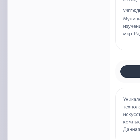
УЧРЕЖД
Муници
изучен
мкр. Ра
Уникал
технол
искусст
компьют
Данная