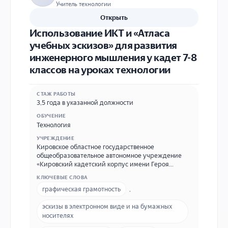
Учитель технологии
Открыть
Использование ИКТ и «Атласа
учебных эскизов» для развития
инженерного мышления у кадет 7-8
классов на уроках технологии
СТАЖ РАБОТЫ
3,5 года в указанной должности
ОБУЧЕНИЕ
Технология
УЧРЕЖДЕНИЕ
Кировское областное государственное
общеобразовательное автономное учреждение
«Кировский кадетский корпус имени Героя
Советского Союза А. Я. Опарина» Сокращенное:
КЛЮЧЕВЫЕ СЛОВА
КОГОАУ «Кировский кадетский корпус» 613030,
графическая грамотность
,
Российская Федерация, Кировская область,
Кирово-Чепецкий район, ж/д ст. Просница, ул.
эскизы в электронном виде и на бумажных
Ленина, д. 1 Телефон: +7 (83361) 73-555
носителях
Электронная почта: kirov.kadet-korpus@yandex.ru