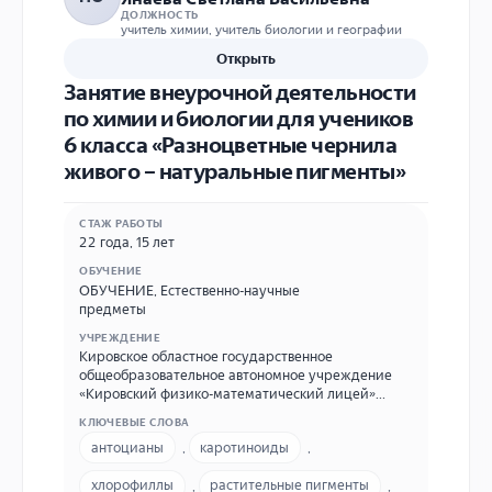
ДОЛЖНОСТЬ
учитель химии, учитель биологии и географии
Открыть
Занятие внеурочной деятельности
по химии и биологии для учеников
6 класса «Разноцветные чернила
живого – натуральные пигменты»
СТАЖ РАБОТЫ
22 года, 15 лет
ОБУЧЕНИЕ
ОБУЧЕНИЕ
,
Естественно-научные
предметы
УЧРЕЖДЕНИЕ
Кировское областное государственное
общеобразовательное автономное учреждение
«Кировский физико-математический лицей»
(КОГОАУ КФМЛ) 610045, Российская Федерация,
КЛЮЧЕВЫЕ СЛОВА
Кировская область, городской округ город Киров,
антоцианы
,
каротиноиды
,
город Киров, проспект Строителей, дом 29, (8332)
215-900, kpml@kpml.ru
хлорофиллы
,
растительные пигменты
,