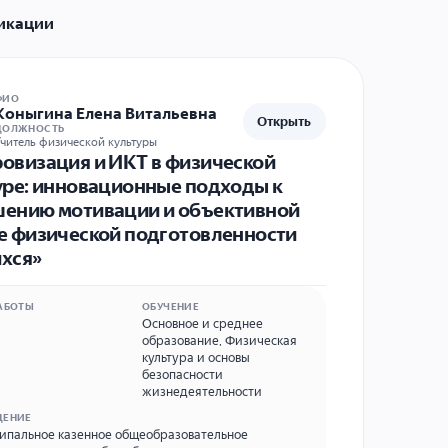
икации
ФИО
Коныгина Елена Витальевна
Открыть
ДОЛЖНОСТЬ
читель физической культуры
овизация и ИКТ в физической
уре: инновационные подходы к
ению мотивации и объективной
е физической подготовленности
хся»
АБОТЫ
ОБУЧЕНИЕ
Основное и среднее
образование
,
Физическая
культура и основы
безопасности
жизнедеятельности
ДЕНИЕ
пальное казенное общеобразовательное