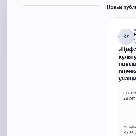
Новые публ
КЕ
У
«Цифр
культ
повыш
оценк
учащи
СТАЖ Р
28 лет
УЧРЕЖ
Муници