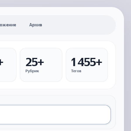
ожение
Архив
+
25+
1 455+
Рубрик
Тегов