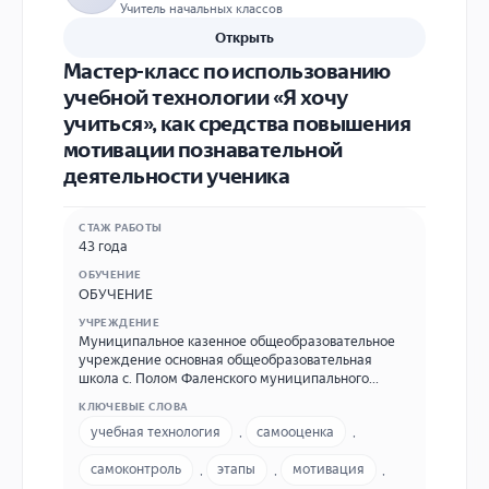
Учитель начальных классов
Открыть
Мастер-класс по использованию
учебной технологии «Я хочу
учиться», как средствa повышения
мотивации познавательной
деятельности ученика
СТАЖ РАБОТЫ
43 года
ОБУЧЕНИЕ
ОБУЧЕНИЕ
УЧРЕЖДЕНИЕ
Муниципальное казенное общеобразовательное
учреждение основная общеобразовательная
школа с. Полом Фаленского муниципального
округа Кировской области (МКОУ ООШ с. Полом
КЛЮЧЕВЫЕ СЛОВА
Фаленского муниципального округа Кировской
учебная технология
,
самооценка
,
области) Адрес с. Полом, ул. Садовая 2а,
Фаленского района Кировской области , 8 833 32
самоконтроль
,
этапы
,
мотивация
,
30 2 84 ,polommou@mail.ru .