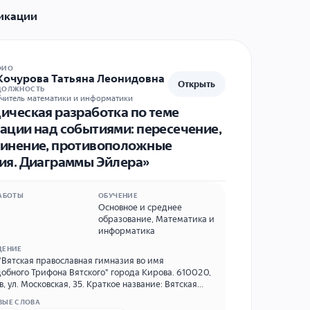
икации
ФИО
Кочурова Татьяна Леонидовна
Открыть
ДОЛЖНОСТЬ
читель математики и информатики
ическая разработка по теме
ации над событиями: пересечение,
инение, противоположные
ия. Диаграммы Эйлера»
АБОТЫ
ОБУЧЕНИЕ
Основное и среднее
образование
,
Математика и
информатика
ДЕНИЕ
Вятская православная гимназия во имя
обного Трифона Вятского" города Кирова. 610020,
 Московская, 35. Краткое название: Вятская
авная гимназия. Телефон (8332)65-38-44. E-mail:
ВЫЕ СЛОВА
rov@yandex.ru