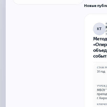
Новые публ
КТ
У
Метод
«Опер
объед
событ
СТАЖ Р
31 год
УЧРЕЖ
МБОУ "
препод
г. Киров, ул.
правосл
КЛЮЧЕ
vpg-ki