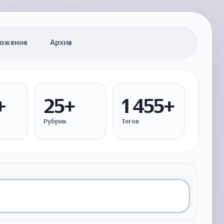
ожение
Архив
+
25+
1 455+
Рубрик
Тегов