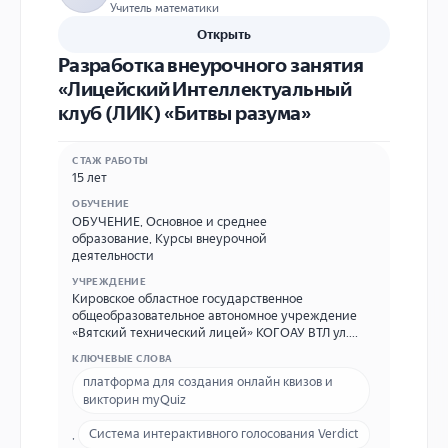
Учитель математики
Открыть
Разработка внеурочного занятия
«Лицейский Интеллектуальный
клуб (ЛИК) «Битвы разума»
СТАЖ РАБОТЫ
15 лет
ОБУЧЕНИЕ
ОБУЧЕНИЕ
,
Основное и среднее
образование
,
Курсы внеурочной
деятельности
УЧРЕЖДЕНИЕ
Кировское областное государственное
общеобразовательное автономное учреждение
«Вятский технический лицей» КОГОАУ ВТЛ ул.
Ивана Попова, д. 37, г. Киров, 610014 Тел./факс
КЛЮЧЕВЫЕ СЛОВА
(8332) 56-39-00. E-mail: 43_vtl@mail.ru
платформа для создания онлайн квизов и
викторин myQuiz
,
Система интерактивного голосования Verdict