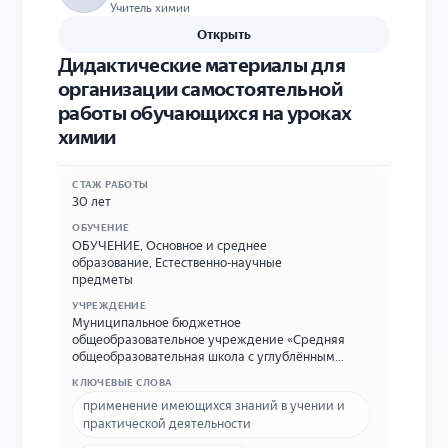
Учитель химии
Открыть
Дидактические материалы для
организации самостоятельной
работы обучающихся на уроках
химии
СТАЖ РАБОТЫ
30 лет
ОБУЧЕНИЕ
ОБУЧЕНИЕ
,
Основное и среднее
образование
,
Естественно-научные
предметы
УЧРЕЖДЕНИЕ
Муниципальное бюджетное
общеобразовательное учреждение «Средняя
общеобразовательная школа с углублённым
изучением отдельных предметов №52» города
КЛЮЧЕВЫЕ СЛОВА
Кирова Адрес: 610021, г. Киров, ул. пр.
применение имеющихся знаний в учении и
Строителей 44 контактный телефон +7 (8332) 62-
практической деятельности
06-19, E-mail sch52@kirovedu.ru