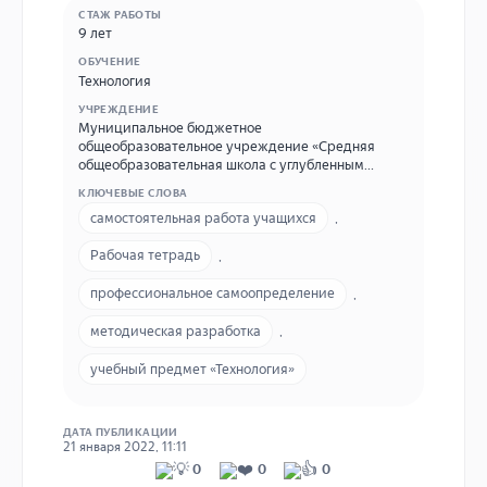
СТАЖ РАБОТЫ
9 лет
ОБУЧЕНИЕ
Технология
УЧРЕЖДЕНИЕ
Муниципальное бюджетное
общеобразовательное учреждение «Средняя
общеобразовательная школа с углубленным
изучением отдельных предметов № 58» города
КЛЮЧЕВЫЕ СЛОВА
Кирова 610027, г. Киров, ул. Милицейская, д. 67
самостоятельная работа учащихся
,
тел./факс: (8332) 54-98-38, http:// www.school58-
kirov.ru, e-mail: school-k58@mail.ru
Рабочая тетрадь
,
профессиональное самоопределение
,
методическая разработка
,
учебный предмет «Технология»
ДАТА ПУБЛИКАЦИИ
21 января 2022, 11:11
0
0
0