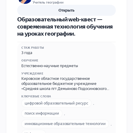
Учитель географии
Открыть
Образовательный web-квест —
современная технология обучения
на уроках географии.
СТАЖ РАБОТЫ
3 года
ОБУЧЕНИЕ
Естественно-научные предметы
УЧРЕЖДЕНИЕ
Кировское областное государственное
образовательное бюджетное учреждение
«Средняя школа пгт Демьяново Подосиновского
района» КОГОБУ СШ пгт Демьяново
КЛЮЧЕВЫЕ СЛОВА
Подосиновского района 613911 Кировская область,
цифровой образовательный ресурс
,
Подосиновский район, пгт Демьяново, ул.
Школьная д. 5. Телефон/факс: (83351) 2-53-56, E-
поиск информации
,
mail: bushmanova_72@mail.ru
инновационные образовательные технологии
,