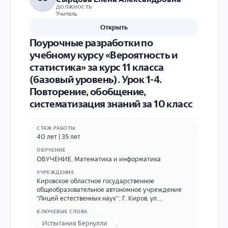
ДОЛЖНОСТЬ
Учитель
Открыть
Поурочные разработки по
учебному курсу «Вероятность и
статистика» за курс 11 класса
(базовый уровень). Урок 1-4.
Повторение, обобщение,
систематизация знаний за 10 класс
СТАЖ РАБОТЫ
40 лет | 35 лет
ОБУЧЕНИЕ
ОБУЧЕНИЕ
,
Математика и информатика
УЧРЕЖДЕНИЕ
Кировское областное государственное
общеобразовательное автономное учреждение
“Лицей естественных наук’’; Г. Киров, ул.
Возрождения, д.6 Тел 71-13-22 | Муниципальное
КЛЮЧЕВЫЕ СЛОВА
бюджетное общеобразовательное учреждение
Испытания Бернулли
,
средняя общеобразовательная школа №52 города