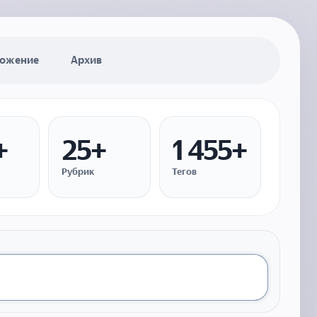
ожение
Архив
+
25+
1 455+
Рубрик
Тегов