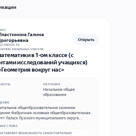
икации
ФИО
Пластинина Галина
Григорьевна
Открыть
ДОЛЖНОСТЬ
читель начальных классов
атематики в 1-ом классе (с
нтами исследований учащихся)
«Геометрия вокруг нас»
АБОТЫ
ОБУЧЕНИЕ
Начальное общее
образование
ДЕНИЕ
пальное общеобразовательное казенное
ение Фабричная основная общеобразовательная
пгт Лальск Лузского муниципального округа
 Адрес ОО 613967, Кировская область,
ВЫЕ СЛОВА
 район, пгт Лальск, ул. Фабричная, д.12,
оставляет возможность самостоятельно
ный телефон 8(83346)24015, E-mail