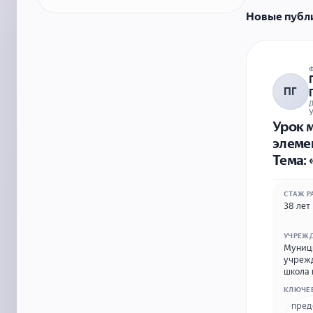
Новые публ
ПГ
У
Урок м
элеме
Тема: 
СТАЖ Р
38 лет
УЧРЕЖ
Муници
учрежд
школа 
Кировской области.
КЛЮЧЕ
Лузский
пред
контакт