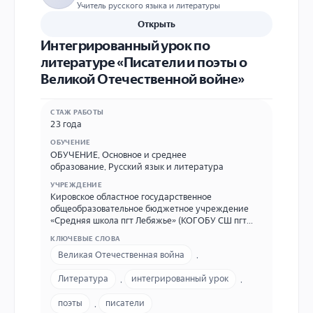
Учитель русского языка и литературы
Открыть
Интегрированный урок по
литературе «Писатели и поэты о
Великой Отечественной войне»
СТАЖ РАБОТЫ
23 года
ОБУЧЕНИЕ
ОБУЧЕНИЕ
,
Основное и среднее
образование
,
Русский язык и литература
УЧРЕЖДЕНИЕ
Кировское областное государственное
общеобразовательное бюджетное учреждение
«Средняя школа пгт Лебяжье» (КОГОБУ СШ пгт
Лебяжье) Адрес: Кировская область, пгт.Лебяжье,
КЛЮЧЕВЫЕ СЛОВА
ул.Кооперативная д.41, контактный телефон +7
Великая Отечественная война
,
(83344) 2-11-89 ,E-mail: lebyazh_school@mail.ru
Литература
,
интегрированный урок
,
поэты
,
писатели