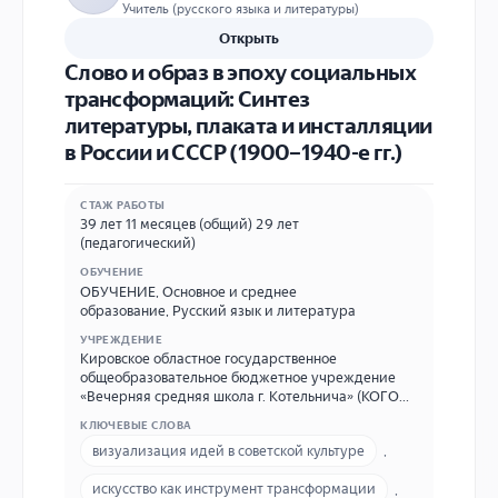
Учитель (русского языка и литературы)
Открыть
Слово и образ в эпоху социальных
трансформаций: Синтез
литературы, плаката и инсталляции
в России и СССР (1900–1940-е гг.)
СТАЖ РАБОТЫ
39 лет 11 месяцев (общий) 29 лет
(педагогический)
ОБУЧЕНИЕ
ОБУЧЕНИЕ
,
Основное и среднее
образование
,
Русский язык и литература
УЧРЕЖДЕНИЕ
Кировское областное государственное
общеобразовательное бюджетное учреждение
«Вечерняя средняя школа г. Котельнича» (КОГОБУ
ВСШ г. Котельнича) Адрес ОО: 612607, Российская
КЛЮЧЕВЫЕ СЛОВА
Федерация, Кировская область, город Котельнич,
визуализация идей в советской культуре
,
улица Даровская контактный телефон: +7 958 393
85 82 (рабочий) E-mail: school_ik33@mail.ru
искусство как инструмент трансформации
,