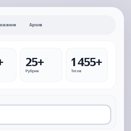
ожение
Архив
+
25+
1 455+
Рубрик
Тегов