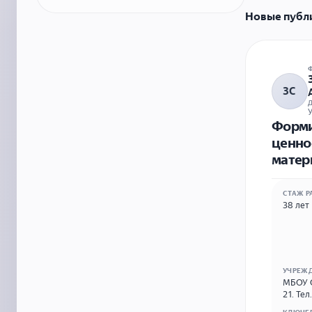
Новые публ
ЗС
У
Форми
ценно
матер
СТАЖ Р
38 лет
УЧРЕЖ
МБОУ С