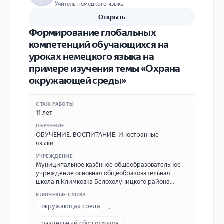
Учитель немецкого языка
Открыть
Формирование глобальных
компетенций обучающихся на
уроках немецкого языка на
примере изучения темы «Охрана
окружающей среды»
СТАЖ РАБОТЫ
11 лет
ОБУЧЕНИЕ
ОБУЧЕНИЕ
,
ВОСПИТАНИЕ
,
Иностранные
языки
УЧРЕЖДЕНИЕ
Муниципальное казённое общеобразовательное
учреждение основная общеобразовательная
школа п.Климковка Белохолуницкого района
Кировской области 613200, Российская
КЛЮЧЕВЫЕ СЛОВА
Федерация, Кировская обл., Белохолуницкий р-н,
окружающая среда
,
п.Климковка, ул.Кооперации, д.5 8(83364)47196,
klimkovka30@yandex.ru
раздельный сбор отходов
,