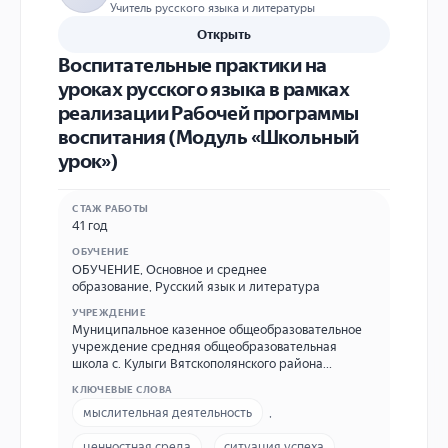
Учитель русского языка и литературы
Открыть
Воспитательные практики на
уроках русского языка в рамках
реализации Рабочей программы
воспитания (Модуль «Школьный
урок»)
СТАЖ РАБОТЫ
41 год
ОБУЧЕНИЕ
ОБУЧЕНИЕ
,
Основное и среднее
образование
,
Русский язык и литература
УЧРЕЖДЕНИЕ
Муниципальное казенное общеобразовательное
учреждение средняя общеобразовательная
школа с. Кулыги Вятскополянского района
Кировской области (МКОУ СОШ с. Кулыги) 612971,
КЛЮЧЕВЫЕ СЛОВА
Кировская область, Вятскополянский р-н, с.
мыслительная деятельность
,
Кулыги, ул. Школьная, д.2 Тел. 8(83334)47-4-41 E-
mail kulygischool@mail.ru
ценностная среда
,
ситуация успеха
,