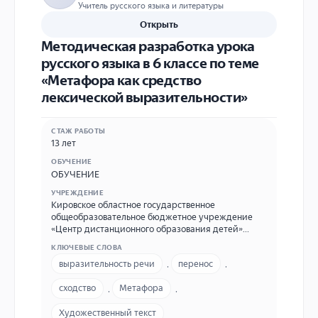
Учитель русского языка и литературы
Открыть
Методическая разработка урока
русского языка в 6 классе по теме
«Метафора как средство
лексической выразительности»
СТАЖ РАБОТЫ
13 лет
ОБУЧЕНИЕ
ОБУЧЕНИЕ
УЧРЕЖДЕНИЕ
Кировское областное государственное
общеобразовательное бюджетное учреждение
«Центр дистанционного образования детей»
(КОГОБУ ЦДОД) Адрес: г. Киров, ул. Лепсе, д.31.
КЛЮЧЕВЫЕ СЛОВА
Тел. 8 (8332)-49-72-31 (приёмная), адрес
выразительность речи
,
перенос
,
электронной почты idist@idist.ru
сходство
,
Метафора
,
Художественный текст