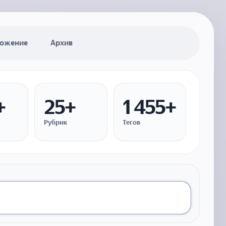
ожение
Архив
+
25+
1 455+
Рубрик
Тегов