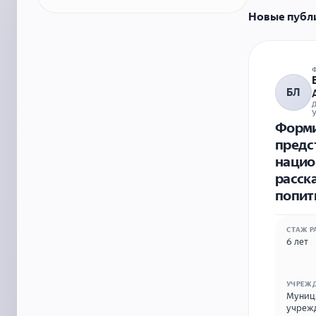
Новые публ
БЛ
У
Форми
предс
нацио
расск
попит
СТАЖ Р
6 лет
УЧРЕЖ
Муници
учрежд