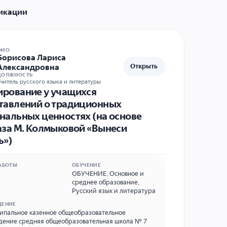
икации
ФИО
Борисова Лариса
Александровна
Открыть
ДОЛЖНОСТЬ
читель русского языка и литературы
рование у учащихся
тавлений о традиционных
нальных ценностях (на основе
аза М. Колмыковой «Вынеси
ь»)
АБОТЫ
ОБУЧЕНИЕ
ОБУЧЕНИЕ
,
Основное и
среднее образование
,
Русский язык и литература
ДЕНИЕ
пальное казенное общеобразовательное
ение средняя общеобразовательная школа № 7