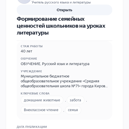
Учитель русского языка и литературы
Открыть
Формирование семейных
ценностей школьников на уроках
литературы
СТАЖ РАБОТЫ
40 лет
ОБУЧЕНИЕ
ОБУЧЕНИЕ
,
Русский язык и литература
УЧРЕЖДЕНИЕ
Муниципальное бюджетное
общеобразовательное учреждение «Средняя
общеобразовательная школа №71» города Кирова.
МБОУ «СОШ №71» города Кирова. 610051 Киров,
КЛЮЧЕВЫЕ СЛОВА
мкр. Лянгасово, ул. Комсомольская, д.49. 552250
домашние животные
,
забота
,
sch71@kirovedu.ru, ellvr@mail.ru
Внеклассное чтение
,
семья
ДАТА ПУБЛИКАЦИИ