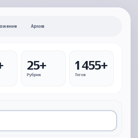
ожение
Архив
+
25+
1 455+
Рубрик
Тегов