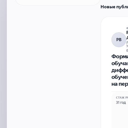
Новые публ
РВ
У
Форми
обуча
диффе
обуче
на пе
СТАЖ Р
31 год