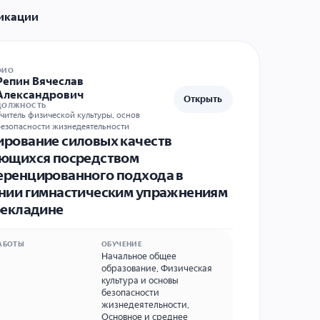
икации
ФИО
Репин Вячеслав
Александрович
Открыть
ДОЛЖНОСТЬ
читель физической культуры, основ
безопасности жизнедеятельности
рование силовых качеств
ющихся посредством
ренцированного подхода в
нии гимнастическим упражнениям
рекладине
АБОТЫ
ОБУЧЕНИЕ
Начальное общее
образование
,
Физическая
культура и основы
безопасности
жизнедеятельности
,
Основное и среднее