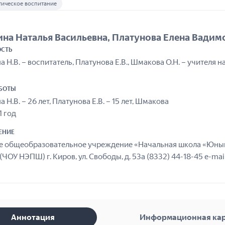
тическое воспитание
на Наталья Васильевна, Платунова Елена Вадим
СТЬ
 Н.В. – воспитатель, Платунова Е.В., Шмакова О.Н. – учителя 
АБОТЫ
 Н.В. – 26 лет, Платунова Е.В. – 15 лет, Шмакова
1 год
ЕНИЕ
е общеобразовательное учреждение «Начальная школа «Юный
(ЧОУ НЭПШ) г. Киров, ул. Свободы, д. 53а (8332) 44-18-45 e-m
Аннотация
Информационная ка