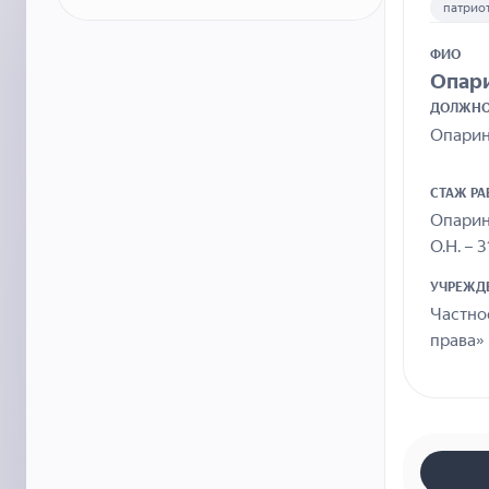
патрио
ФИО
Опари
ДОЛЖНО
Опарина
СТАЖ Р
Опарина
О.Н. – 3
УЧРЕЖД
Частно
права» 