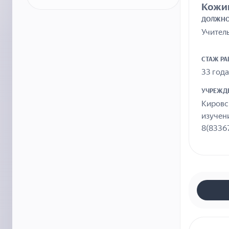
Кожин
ДОЛЖНО
Учител
СТАЖ Р
33 года
УЧРЕЖД
Кировс
изучени
8(83367