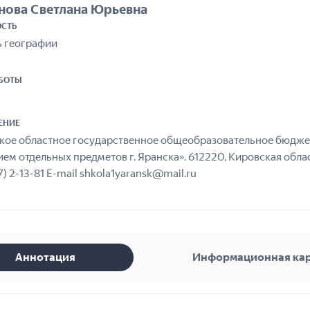
ова Светлана Юрьевна
СТЬ
ь географии
АБОТЫ
ЕНИЕ
кое областное государственное общеобразовательное бюдже
ем отдельных предметов г. Яранска». 612220, Кировская област
) 2-13-81 E-mail shkola1yaransk@mail.ru
Аннотация
Информационная ка